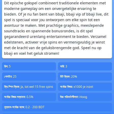
Dit epische gokspel combineert traditionele elementen met
moderne gameplay om een onvergetelijke ervaring te
bieden. Of je nu fan bent van bbaji, bbaji vip of bbaji live, dit
spel is speciaal voor jou ontworpen om elke spin tot een
avontuur te maken. Met prachtige graphics, meeslepende
soundtracks en spannende bonusrondes, is dit spel
gegarandeerd urenlang entertainment te bieden. Verzamel
edelstenen, activeer vrije spins en vermenigvuldig je winst
met de kracht van de geluksbrengende god. Speel nu op
bbaji en voel het geluk stromen!
রিল:
5
সারি:
3
পেলাইন:
25
হিট ফ্রিক:
20%
ফ্রি স্পিন ফ্রিক:
Ja, tot wel 15 free spins
সর্বোচ্চ বিজয়:
x1000 je inzet
সর্বোচ্চ বিজয় সম্ভাবনা:
0.5%
উচ্চ পরিবর্তনশীলতা:
Hoog
নূন্যতম-সর্বোচ্চ বাজে:
0.2 - 200 BDT