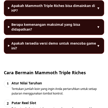
Apakah Mammoth Triple Riches bisa dimainkan di
▼
HP?
Berapa kemenangan maksimal yang bisa
▼
didapatkan?
Apakah tersedia versi demo untuk mencoba game
▼
ini?
Cara Bermain Mammoth Triple Riches
Atur Nilai Taruhan
1
Tentukan jumlah koin yang ingin Anda pertaruhkan untuk setiap
putaran menggunakan tombol kontrol.
Putar Reel Slot
2