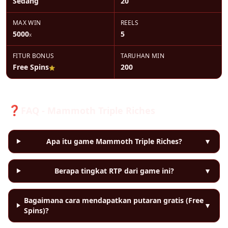
Sedang
20
MAX WIN
REELS
5000
5
x
FITUR BONUS
TARUHAN MIN
Free Spins
200
⭐
❓
FAQ - Mammoth Triple Riches
Apa itu game Mammoth Triple Riches?
▼
Berapa tingkat RTP dari game ini?
▼
Bagaimana cara mendapatkan putaran gratis (Free
▼
Spins)?