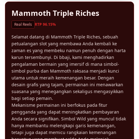
▶
Mammoth Triple Riches
Real Reels
RTP 96.15%
Selamat datang di Mammoth Triple Riches, sebuah
petualangan slot yang membawa Anda kembali ke
zaman es yang membeku namun penuh dengan harta
karun tersembunyi. Di bbaji, kami menghadirkan
pengalaman bermain yang imersif di mana simbol-
simbol purba dan Mammoth raksasa menjadi kunci
utama untuk meraih kemenangan besar. Dengan
desain grafis yang tajam, permainan ini menawarkan
suasana yang menegangkan sekaligus mengasyikkan
bagi setiap pemain.
Mekanisme permainan ini berfokus pada fitur
pengganda yang dapat meningkatkan pembayaran
Anda secara signifikan. Simbol Wild yang muncul tidak
hanya membantu melengkapi garis kemenangan,
tetapi juga dapat memicu rangkaian kemenangan