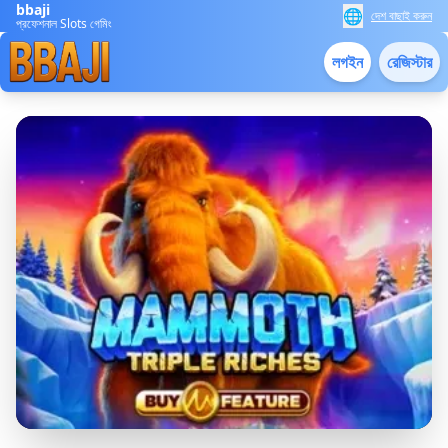
bbaji
🌐
দেশ বাছাই করুন
প্রফেশনাল Slots গেমিং
লগইন
রেজিস্টার