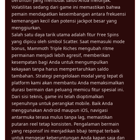
beruntun yang membuat saldo Anda melonjak.
Volatilitas sedang dari game ini memastikan bahwa
pemain mendapatkan keseimbangan antara frekuensi
kemenangan kecil dan potensi jackpot besar yang
menggiurkan.
Salah satu daya tarik utama adalah fitur Free Spins
yang dipicu oleh simbol Scatter. Saat memasuki mode
bonus, Mammoth Triple Riches mengubah ritme
permainan menjadi lebih agresif, memberikan
kesempatan bagi Anda untuk mengumpulkan
kekayaan tanpa harus mempertaruhkan saldo
tambahan. Strategi pengelolaan modal yang tepat di
platform kami akan membantu Anda memaksimalkan
durasi bermain dan peluang memicu fitur spesial ini.
Dari sisi teknis, game ini telah dioptimalkan
sepenuhnya untuk perangkat mobile. Baik Anda
menggunakan Android maupun iOS, navigasi
antarmuka terasa mulus tanpa lag, memastikan
putaran reel tetap konsisten. Pengalaman bermain
yang responsif ini menjadikan bbaji tempat terbaik
untuk mengejar keberuntungan Anda kapan saja dan