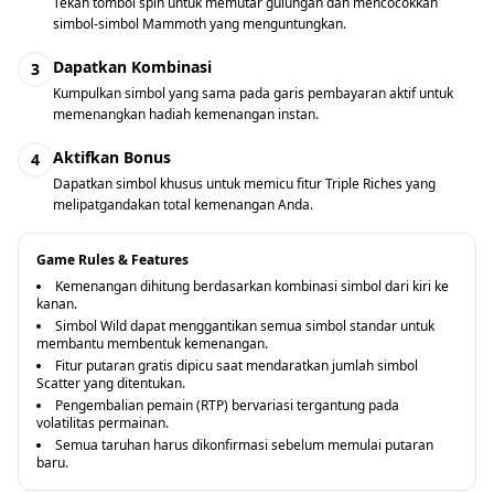
Tekan tombol spin untuk memutar gulungan dan mencocokkan
simbol-simbol Mammoth yang menguntungkan.
Dapatkan Kombinasi
3
Kumpulkan simbol yang sama pada garis pembayaran aktif untuk
memenangkan hadiah kemenangan instan.
Aktifkan Bonus
4
Dapatkan simbol khusus untuk memicu fitur Triple Riches yang
melipatgandakan total kemenangan Anda.
Game Rules & Features
Kemenangan dihitung berdasarkan kombinasi simbol dari kiri ke
kanan.
Simbol Wild dapat menggantikan semua simbol standar untuk
membantu membentuk kemenangan.
Fitur putaran gratis dipicu saat mendaratkan jumlah simbol
Scatter yang ditentukan.
Pengembalian pemain (RTP) bervariasi tergantung pada
volatilitas permainan.
Semua taruhan harus dikonfirmasi sebelum memulai putaran
baru.