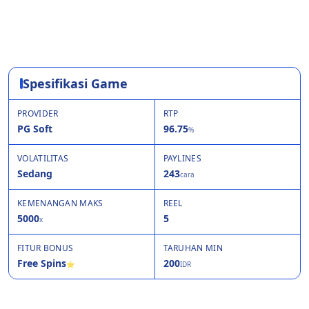
Spesifikasi Game
PROVIDER
RTP
PG Soft
96.75
%
VOLATILITAS
PAYLINES
Sedang
243
cara
KEMENANGAN MAKS
REEL
5000
5
x
FITUR BONUS
TARUHAN MIN
Free Spins
200
⭐
IDR