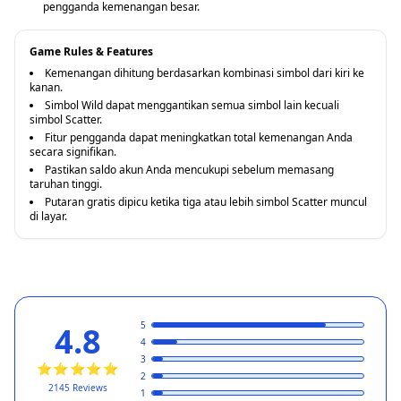
pengganda kemenangan besar.
Game Rules & Features
Kemenangan dihitung berdasarkan kombinasi simbol dari kiri ke
kanan.
Simbol Wild dapat menggantikan semua simbol lain kecuali
simbol Scatter.
Fitur pengganda dapat meningkatkan total kemenangan Anda
secara signifikan.
Pastikan saldo akun Anda mencukupi sebelum memasang
taruhan tinggi.
Putaran gratis dipicu ketika tiga atau lebih simbol Scatter muncul
di layar.
5
4.8
4
3
⭐⭐⭐⭐⭐
2
2145 Reviews
1